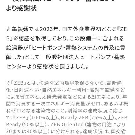
より感謝状
丸亀製麺では2023年、国内外食業界初となる『ZE
B』※認証を取得しており、この設備中に含まれる
給湯器が「ヒートポンプ・蓄熱システムの普及に貢
献した」として一般般社団法人ヒートポンプ・蓄熱
センターより感謝状を頂きました。
※『ZEB』とは、快適な室内環境を保ちながら、高断熱
化・日射遮へい・自然エネルギー利用・高効率設備など
による省エネと、太陽光発電などによる創エネにより、年
間で消費する一次エネルギー消費量がゼロ、あるいは概
ねゼロとなる建築物のこと。削減率の達成状況に応じ
て、『ZEB』（100%以上）、Nearly ZEB（75%以上）、ZEB
Ready（50%以上）、ZEB Oriented（建物の用途により
30または40%以上）に分けられる。達成状況は、国交省