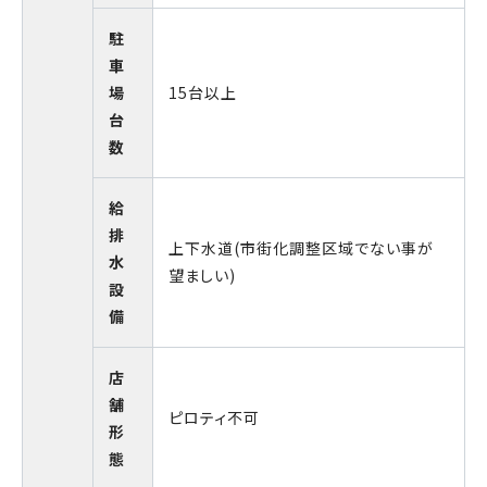
駐
車
場
15台以上
台
数
給
排
上下水道(市街化調整区域でない事が
水
望ましい)
設
備
店
舗
ピロティ不可
形
態