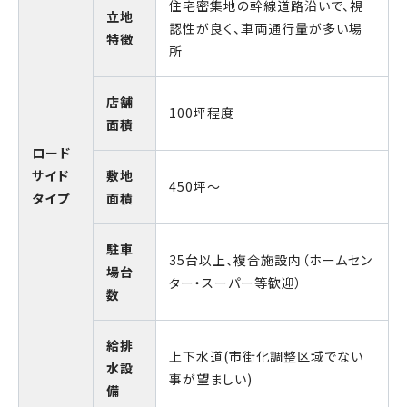
住宅密集地の幹線道路沿いで、視
立地
認性が良く、車両通行量が多い場
特徴
所
店舗
100坪程度
面積
ロード
サイド
敷地
450坪～
タイプ
面積
駐車
35台以上、複合施設内（ホームセン
場台
ター・スーパー等歓迎）
数
給排
上下水道(市街化調整区域でない
水設
事が望ましい)
備