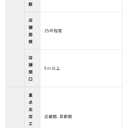
数
店
舗
25坪程度
面
積
店
舗
5ｍ以上
間
口
重
点
出
店
近畿圏、首都圏
エ