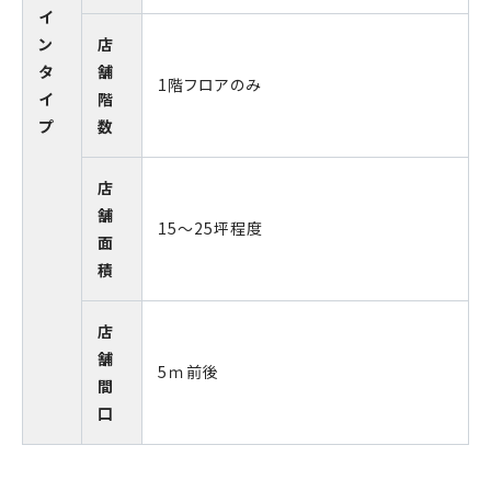
イ
ン
店
タ
舗
1階フロアのみ
イ
階
プ
数
店
舗
15～25坪程度
面
積
店
舗
5ｍ前後
間
口