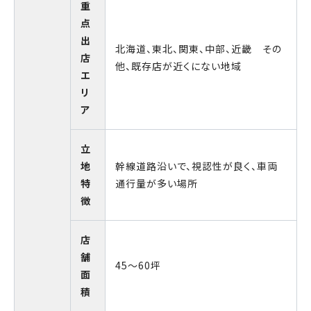
重
点
出
北海道、東北、関東、中部、近畿 その
店
他、既存店が近くにない地域
エ
リ
ア
立
地
幹線道路沿いで、視認性が良く、車両
特
通行量が多い場所
徴
店
舗
45〜60坪
面
積