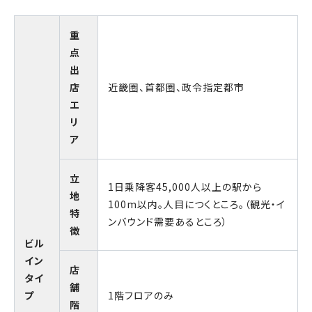
重
点
出
店
近畿圏、首都圏、政令指定都市
エ
リ
ア
立
1日乗降客45,000人以上の駅から
地
100m以内。人目につくところ。（観光・イ
特
ンバウンド需要あるところ）
徴
ビル
イン
店
タイ
舗
プ
1階フロアのみ
階