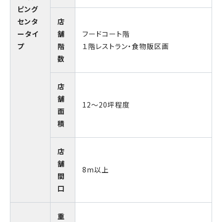
ピング
センタ
店
ータイ
舗
フードコート階
プ
階
１階レストラン・食物販区画
数
店
舗
12～20坪程度
面
積
店
舗
8m以上
間
口
重