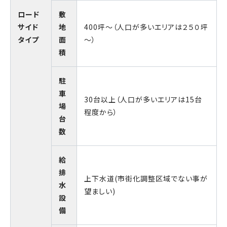
ロード
敷
サイド
地
400坪～（人口が多いエリアは２５０坪
タイプ
面
～）
積
駐
車
30台以上（人口が多いエリアは15台
場
程度から）
台
数
給
排
上下水道(市街化調整区域でない事が
水
望ましい)
設
備