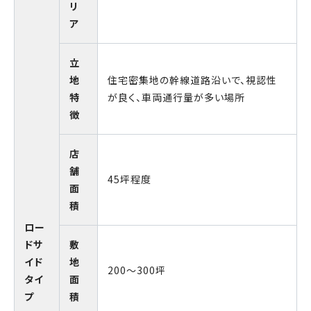
リ
ア
立
地
住宅密集地の幹線道路沿いで、視認性
特
が良く、車両通行量が多い場所
徴
店
舗
45坪程度
面
積
ロー
ドサ
敷
イド
地
200～300坪
タイ
面
プ
積