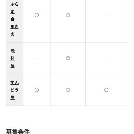
ぷら
定
○
◎
―
食
まき
の
晩
杯
―
◎
―
屋
ずん
どう
○
◎
○
屋
募集条件