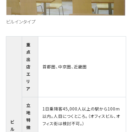
ビルインタイプ
重
点
出
店
首都圏、中京圏、近畿圏
エ
リ
ア
立
1日乗降客45,000人以上の駅から100m
地
以内。人目につくところ。（オフィスビル、オ
特
ビ
フィス街は検討不可。）
徴
ル