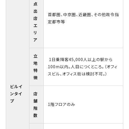
点
出
首都圏、中京圏、近畿圏、その他政令指
店
定都市等
エ
リ
ア
立
1日乗降客45,000人以上の駅から
地
100m以内。人目につくところ。（オフィ
特
スビル、オフィス街は検討不可。）
徴
ビルイ
ンタイ
店
プ
舗
1階フロアのみ
階
数