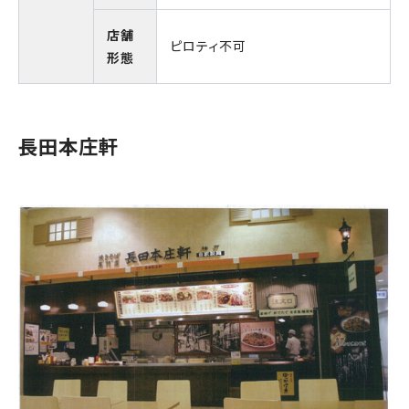
店舗
ピロティ不可
形態
長田本庄軒