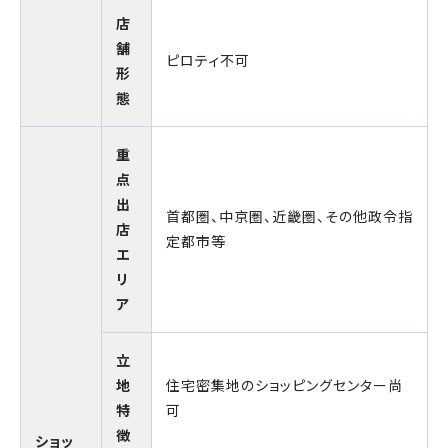
店
舗
ピロティ不可
形
態
重
点
出
首都圏、中京圏、近畿圏、その他政令指
店
定都市等
エ
リ
ア
立
地
住宅密集地のショッピングセンター尚
特
可
徴
ショッ