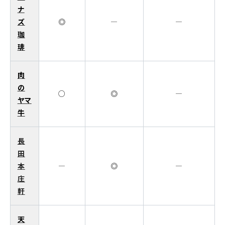
ナ
ズ
◎
―
―
珈
琲
肉
の
○
◎
―
ヤマ
牛
長
田
本
―
◎
―
庄
軒
天