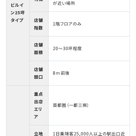
が近い場所
ビルイ
ン25坪
タイプ
店舗
1階フロアのみ
階数
店舗
20～30坪程度
面積
店舗
8ｍ前後
間口
重点
出店
首都圏（一都三県）
エリ
ア
立地
1日乗降客25,000人以上の駅出口近