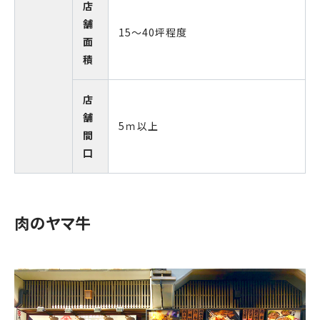
店
舗
15～40坪程度
面
積
店
舗
5ｍ以上
間
口
肉のヤマ牛