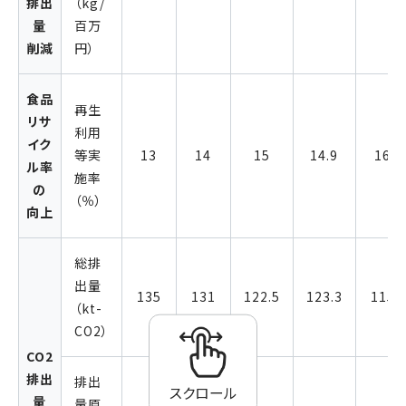
排出
（kg/
量
百万
削減
円）
食品
再生
リサ
利用
イク
等実
13
14
15
14.9
16
ル率
施率
の
（％）
向上
総排
出量
135
131
122.5
123.3
115
（kt-
CO2）
CO2
排出
排出
スクロール
量
量原