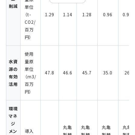
削減
単位
（t-
1.29
1.14
1.28
0.96
0.91
CO2/
百万
円）
使用
水資
量原
源の
単位
47.8
46.6
45.7
35.0
26
有効
（m3/
活用
百万
円）
環境
マネ
ジ
丸亀
丸亀
丸亀
丸亀
メン
導入
製麺
製麺
製麺
製麵