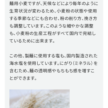
麺用小麦ですが、天候などにより毎年のように
生育状況が変わるため、小麦粉の状態や使用
する季節などにも合わせ、粉の削り方、挽き方
も調整しています。このような細やかな調整
も、小麦粉の生産工程がすべて国内で完結し
ているために出来ます。
この他、製麺に使用する塩も、国内製造された
海水塩を使用しています。にがり（ミネラル）を
含むため、麺の透明感やもちもち感を増すこ
とができます。