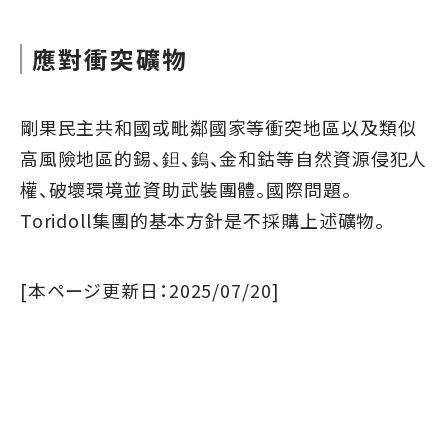
應對衝突礦物
剛果民主共和國或毗鄰國家等衝突地區以及類似
高風險地區的錫、鉭、鎢、金和鈷等自然資源侵犯人
權、破壞環境並資助武裝團體。國際問題。
Toridoll集團的基本方針是不採購上述礦物。
[本ページ更新日：2025/07/20]