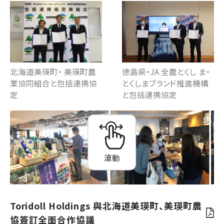
北海道美瑛町・ 美瑛町農
徳島県・JA 全農とくし ま・
業協同組合と包括連携協
とくしまブランド推進機構
定
と包括連携協定
滾動
Toridoll Holdings 與北海道美瑛町、美瑛町農
協簽訂全面合作協議