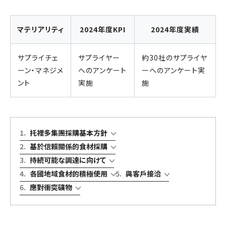
マテリアリティ
2024年度KPI
2024年度実績
サプライチェ
サプライヤー
約30社のサプライヤ
ーン・マネジメ
へのアンケート
ーへのアンケート実
ント
実施
施
1
.
托裡多集團採購基本方針
2
.
基於信賴關係的食材採購
3
.
持続可能な調達に向けて
4
.
各國地域食材的積極使用
5
.
與客戶接洽
6
.
應對衝突礦物