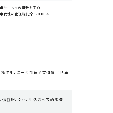
●サーベイの開発を実施
●女性の管理職比率：20.00%
積極作用，進一步創造企業價值。“填滿
認、價值觀、文化、生活方式等的多樣