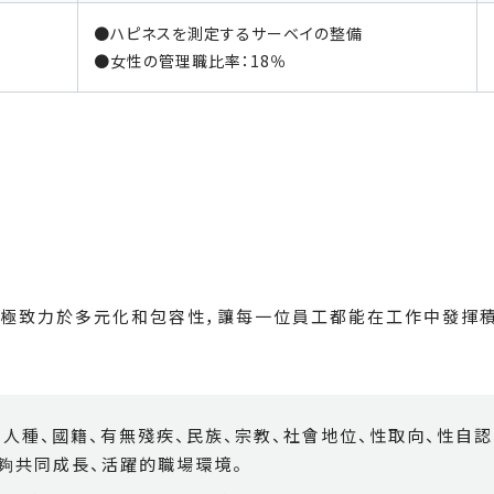
●ハピネスを測定するサーベイの整備
●女性の管理職比率：18％
針，積極致力於多元化和包容性，讓每一位員工都能在工作中發揮
人種、國籍、有無殘疾、民族、宗教、社會地位、性取向、性自
夠共同成長、活躍的職場環境。