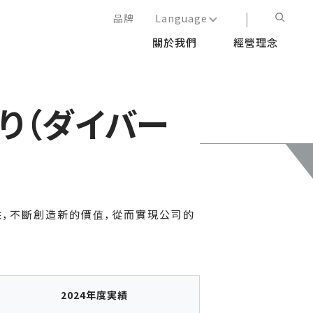
品牌
Language
關於我們
經營理念
日本語
English
简体中文
り（ダイバー
繁体中文
性，不斷創造新的價值，從而實現公司的
2024年度実績