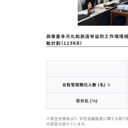
與尊重多元化和創造有益的工作環境相
動計劃（119KB）
女性管理職位人數 (名) ※
百分比 (%)
※厚生労働省より、女性活躍推進に関する取り組
の認定を受けています。