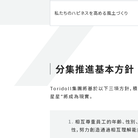
私たちのハピネスを高める風土づくり
分集推進基本方針
Toridoll集團將基於以下三項方
星星”將成為現實。
相互尊重員工的年齡、性別、
性，努力創造通過相互理解能