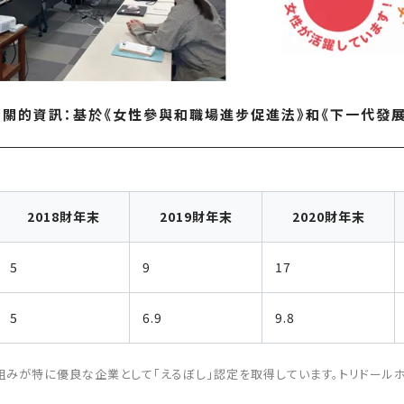
關的資訊：基於《女性參與和職場進步促進法》和《下一代發
2018財年末
2019財年末
2020財年末
5
9
17
5
6.9
9.8
みが特に優良な企業として「えるぼし」認定を取得しています。トリドール