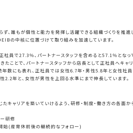
らず、誰もが個性と能力を発揮し活躍できる組織づくりを推進
EIBの中核に位置づけて取り組みを加速しています。
正社員で27.3％、パートナースタッフを含めると57.1％とな
きたことで、パートナースタッフから店長として正社員へキャ
続年数にも表れ、正社員では女性6.7年・男性5.8年と女性社
男性2.2年と、女性が男性を上回る水準にまで伸長しています。
じたキャリアを築いていけるよう、研修・制度・働き方の各面か
ダー研修
開始(産育休前後の継続的なフォロー)