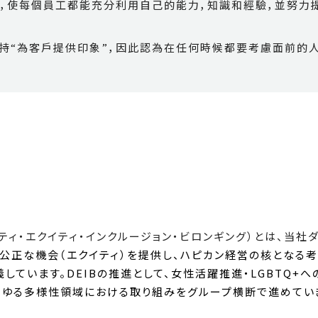
，使每個員工都能充分利用自己的能力，知識和經驗，並努力
堅持“為客戶提供印象”，因此認為在任何時候都要考慮面前的
シティ・エクイティ・インクルージョン・ビロンギング）とは、当
公正な機会（エクイティ）を提供し、ハピカン経営の核となる考
しています。DEIBの推進として、女性活躍推進・LGBTQ+
らゆる多様性領域における取り組みをグループ横断で進めてい