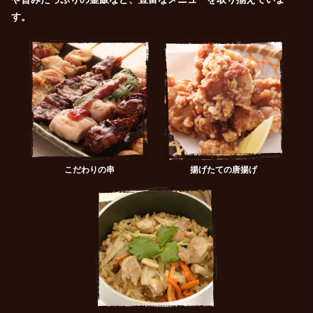
サステナビリティ
人
す。
労
サプ
ブランド
店舗検索
社
店舗一覧
採用情報
物件情報募集
よくある質問・お問い合わせ
日本語
English
简体中文
こだわりの串
揚げたての唐揚げ