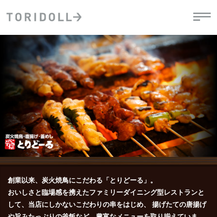
PRニュース
中長期経営計画
ライブラリ
IRニュース
決
地
方針
ファイナンス戦略
トリドールのサステナビリティ
有
気
デジタルトランス
粟田社長が語る
財
資
会社情報
フォーメーション戦略
トリドールのサステナビリティ
決
エ
粟田社長が語るトリドールDX
ステークホルダーとの
月
自
経営理念
コミュニケーション
DXビジョン2028
チ
人
トリドールのDX ～これまでとこれから～
連
ニュース
商品
人
創業以来、炭火焼鳥にこだわる「とりどーる」。
株主・投資家情報
ダ
おいしさと臨場感を携えたファミリーダイニング型レストランと
して、当店にしかないこだわりの串をはじめ、
揚げたての唐揚げ
働
や旨みたっぷりの釜飯など、豊富なメニューを取り揃えていま