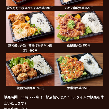
炭火もも一枚スペシャル弁当 990円
チキン南蛮弁当 820円
鶏相盛り弁当（唐揚げ＆チキン南
山賊焼弁当 950円
蛮） 990円
唐揚げ4個弁当 760円
油淋鶏弁当 950円
販売時間 11時～22時（一部店舗ではアイドルタイムの販売を休
止いたします）